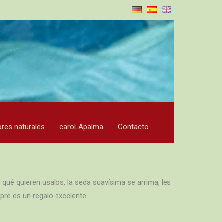
ores naturales
caroLApalma
Contacto
qué quieren usalos, la seda suavísima se arrima, les
pre es un regalo excelente.