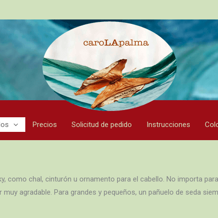
los
Precios
Solicitud de pedido
Instrucciones
Col
, como chal, cinturón u ornamento para el cabello. No importa para 
ar muy agradable. Para grandes y pequeños, un pañuelo de seda siem