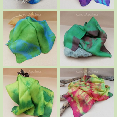
Verde turquesa
Verde marrón
Tonos verdes
Abigarrado